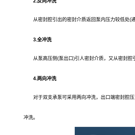
2.反向冲洗
从密封腔引出的密封介质返回泵内压力较低处(通
3.全冲洗
从泵高压侧(泵出口)引人密封介质，又从密封腔
4.两向冲洗
对于双支承泵可采用两向冲洗，出口端密封腔压力
冲洗。