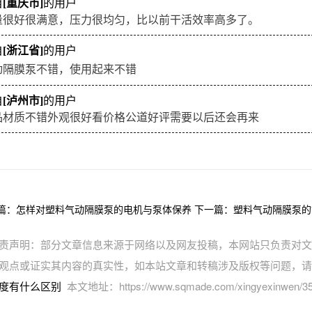
自
[重庆市]
的用户
量很好很满意，压力很均匀，比以前干活效率高多了。
自
[浙江省]
的用户
动隔膜泵不错，使用起来不错
自
[泸州市]
的用户
品材质不错外观很好看价格公道好评需要以后还会再来
篇：
怎样对塑料气动隔膜泵的电机与泵体保养
下一篇：
塑料气动隔膜泵的
责声明：部分文章信息来源于网络以及网友投稿，本网站只负责对文
观点或证实其内容的真实性，如本站文章和转稿涉及版权等问题，请
度有什么区别
本文地址：https://www.sqmade.com/xingyexinwen/35