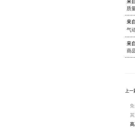
来
质
来
气
来
商
上一
免
其
高