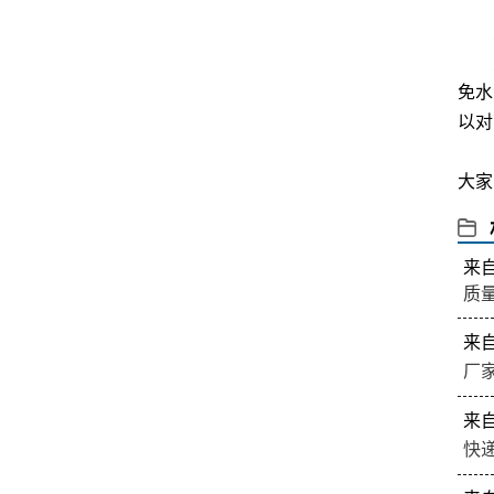
吸程 
关
对
免水
以对
以
大家
来
质
来
厂
来
快