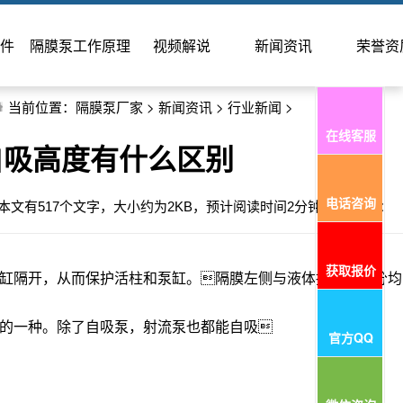
件
隔膜泵工作原理
视频解说
新闻资讯
荣誉资
当前位置：
隔膜泵厂家
>
新闻资讯
>
行业新闻
>
在线客服
自吸高度有什么区别
电话咨询
4:46 本文有517个文字，大小约为2KB，预计阅读时间2分钟 阅读次数：
获取报价
缸隔开，从而保护活柱和泵缸。

隔膜左侧与液体接触的部分均
的一种。除了自吸泵，射流泵也都能自吸

官方QQ