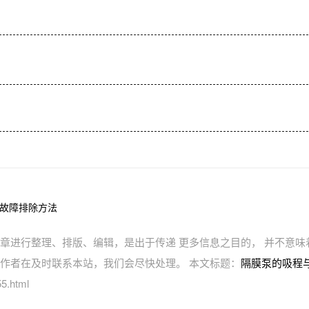
故障排除方法
章进行整理、排版、编辑，是出于传递 更多信息之目的， 并不意味
作者在及时联系本站，我们会尽快处理。 本文标题：
隔膜泵的吸程
5.html