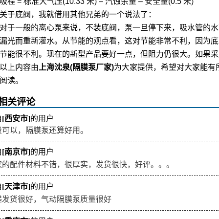
= 标准大气压(10.33 米) – 汽蚀余量 – 安全量(0.5 米)
于底阀，我就借用其他兄弟的一个说法了：
于一般的离心泵来说，不装底阀，泵一旦停下来，吸水管的水就
漏光而重新灌水。从节能的观点看，这对节能非常不利，因为底
节能很不利。现在的新型产品要好一点，但阻力仍很大。如果采
上内容由
上海沈泉(
隔膜泵厂家
)
为大家提供，希望对大家能有
阅读。
相关评论
自
[西安市]
的用户
量可以，隔膜泵还算好用。
自
[南京市]
的用户
家的配件材料不错，很厚实，发货很快，好评。。。
自
[天津市]
的用户
递发货很好，气动隔膜泵质量很好