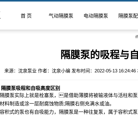
泵
首 页
气动隔膜泵
电动隔膜泵
隔膜泵配
隔膜泵的吸程与
来源：沈泉泵业 作者：沈泉小编 发布时间：2022-05-13 16:2
膜泵吸程和自吸高度区别
膜泵实际上就是栓塞泵，

是借助薄膜将被输液体与活柱和泵
材料制造或涂一层耐腐蚀物质;隔膜右侧充满水或油。
积式的泵也有自吸能力，隔膜泵是一种往复泵，属于容积式泵