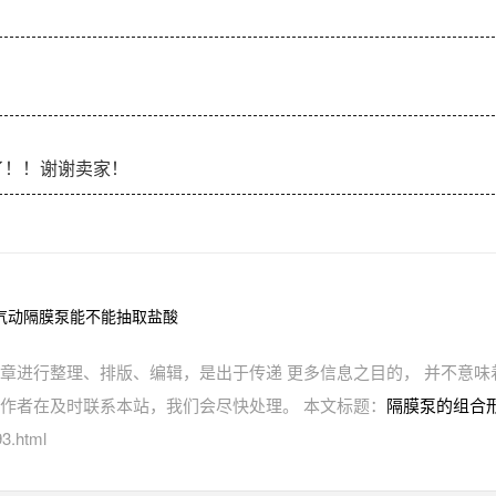
了！！谢谢卖家！
气动隔膜泵能不能抽取盐酸
章进行整理、排版、编辑，是出于传递 更多信息之目的， 并不意味
作者在及时联系本站，我们会尽快处理。 本文标题：
隔膜泵的组合
3.html