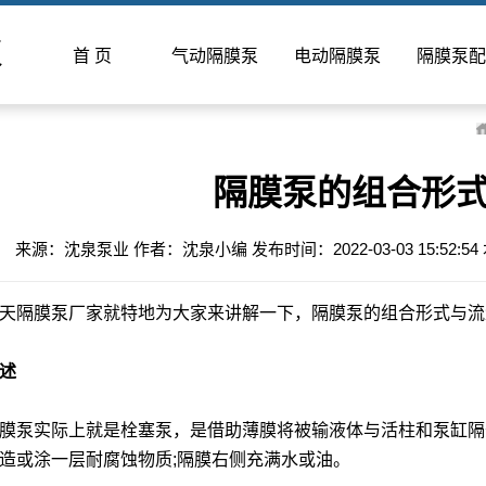
泵
首 页
气动隔膜泵
电动隔膜泵
隔膜泵配
隔膜泵的组合形
来源：沈泉泵业 作者：沈泉小编 发布时间：2022-03-03 15:5
天
隔膜泵厂家
就特地为大家来讲解一下，隔膜泵的组合形式与流
述
膜泵
实际上就是栓塞泵，是借助薄膜将被输液体与活柱和泵缸隔
造或涂一层耐腐蚀物质;隔膜右侧充满水或油。