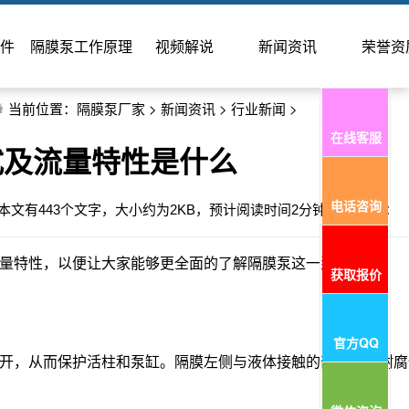
件
隔膜泵工作原理
视频解说
新闻资讯
荣誉资
当前位置：
隔膜泵厂家
>
新闻资讯
>
行业新闻
>
在线客服
式及流量特性是什么
电话咨询
2:54 本文有443个文字，大小约为2KB，预计阅读时间2分钟 阅读次数：
量特性，以便让大家能够更全面的了解隔膜泵这一泵型。
获取报价
官方QQ
开，从而保护活柱和泵缸。隔膜左侧与液体接触的部分均由耐腐