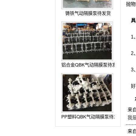
抛物
铸铁气动隔膜泵待发货
具
1、
2
铝合金QBK气动隔膜泵待发货
3
好
来
PP塑料QBK气动隔膜泵待发货
我
来