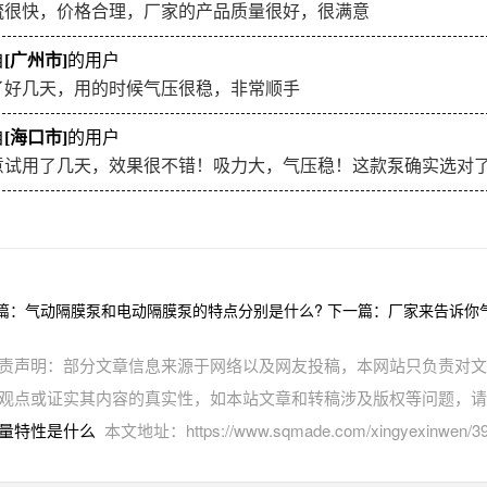
流很快，价格合理，厂家的产品质量很好，很满意
自
[广州市]
的用户
了好几天，用的时候气压很稳，非常顺手
自
[海口市]
的用户
意试用了几天，效果很不错！吸力大，气压稳！这款泵确实选对
篇：
气动隔膜泵和电动隔膜泵的特点分别是什么?
下一篇：
厂家来告诉你
责声明：部分文章信息来源于网络以及网友投稿，本网站只负责对文
观点或证实其内容的真实性，如本站文章和转稿涉及版权等问题，请
量特性是什么
本文地址：https://www.sqmade.com/xingyexinwen/39