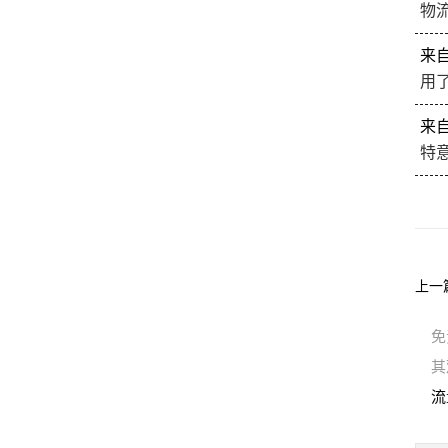
物
来
用
来
特
上一
免
其
流