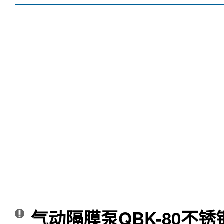
气动隔膜泵QBK-80不锈