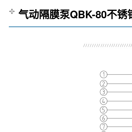
气动隔膜泵QBK-80不锈