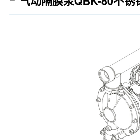
气动隔膜泵QBK-80不锈