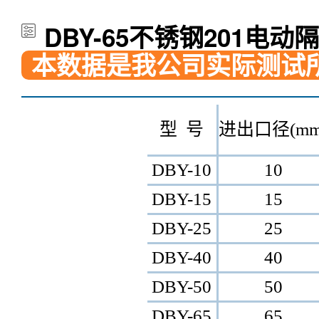
DBY-10
10
DBY-15
15
DBY-25
25
DBY-40
40
DBY-50
50
DBY-65
65
DBY-80
80
DBY-100
100
DBY-65不锈钢201电