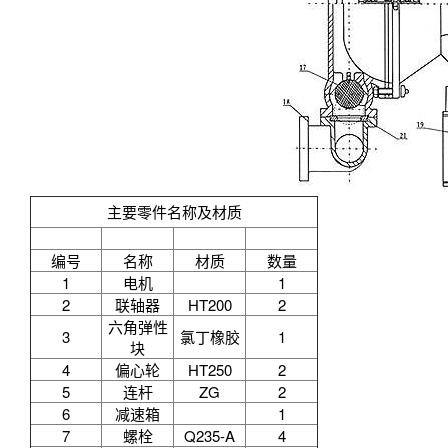
编号
名称
材质
数量
1
电机
1
2
联轴器
HT200
2
六角弹性
3
氯丁橡胶
1
块
4
偏心轮
HT250
2
5
连杆
ZG
2
6
减速箱
1
7
螺栓
Q235-A
4
8
开口销
Q235-A
2
9
活塞销
A3
2
无缝管两
10
活塞
2
端焊接
11
缸套
HT200
2
12
油杯
2
13
螺栓
Q235-A
16
丁晴橡胶
14
隔膜
4
氯丁橡胶
铝合金