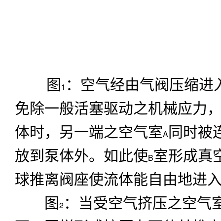
体时，另一端之空气室
同时被
A
放到泵体外。如此使
室形成真
B
球推离阀座使流体能自由地进
图
：当受空气挤压之空气
2
面，同样形成挤压力而使其推
动所产生的液压将入口阀球推
泵体
外。空气室
被拉回中心体
B
入口支管将阀球推离阀座而进
当膜片之运动完成时，空气