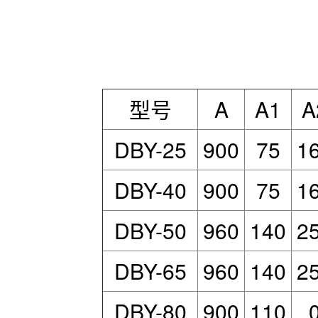
DBY-40
900
75
1
DBY-50
960
140
2
DBY-65
960
140
2
DBY-80
900
110
DBY-100
900
110
DBY-65不锈钢201电