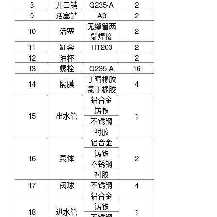
铸铁
15
出水管
1
不锈钢
衬胶
铝合金
铸铁
16
泵体
2
不锈钢
衬胶
17
阀球
不锈钢
4
铝合金
铸铁
18
进水管
1
不锈钢
衬胶
HT200 槽
19
底座
1
钢
20
螺栓
Q235-A
8
氯丁橡胶
21
阀口座
4
丁晴橡胶
22
螺栓
Q235-A
4
23
螺栓
Q235-A
4
24
压板
A3
4