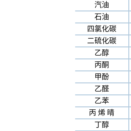
甲酚
乙醛
乙苯
丙 烯 晴
丁醇
丁二烯
苯 乙烯
醋 烯 乙 酯
醚