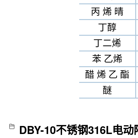
丙 烯 晴
丁醇
丁二烯
苯 乙烯
醋 烯 乙 酯
醚
DBY-10不锈钢316L电