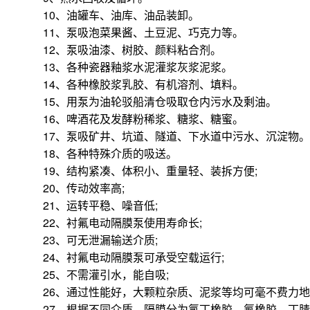
10、油罐车、油库、油品装卸。
11、泵吸泡菜果酱、土豆泥、巧克力等。
12、泵吸油漆、树胶、颜料粘合剂。
13、各种瓷器釉浆水泥灌浆灰浆泥浆。
14、各种橡胶浆乳胶、有机溶剂、填料。
15、用泵为油轮驳船清仓吸取仓内污水及剩油。
16、啤酒花及发酵粉稀浆、糖浆、糖蜜。
17、泵吸矿井、坑道、隧道、下水道中污水、沉淀物。
18、各种特殊介质的吸送。
19、结构紧凑、体积小、重量轻、装拆方便;
20、传动效率高;
21、运转平稳、噪音低;
22、衬氟电动隔膜泵使用寿命长;
23、可无泄漏输送介质;
24、衬氟电动隔膜泵可承受空载运行;
25、不需灌引水，能自吸;
26、通过性能好，大颗粒杂质、泥浆等均可毫不费力地
27、根据不同介质，隔膜分为氯丁橡胶、氟橡胶、丁腈