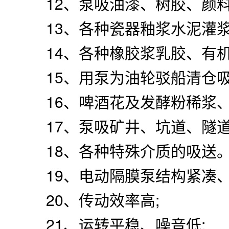
12、泵吸油漆、树胶、颜料
13、各种瓷器釉浆水泥灌浆
14、各种橡胶浆乳胶、有机
15、用泵为油轮驳船清仓吸
16、啤酒花及发酵粉稀浆、
17、泵吸矿井、坑道、隧道
18、各种特殊介质的吸送
19、电动隔膜泵结构紧凑、
20、传动效率高;
21、运转平稳、噪音低;