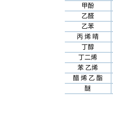
甲酚
乙醛
乙苯
丙 烯 晴
丁醇
丁二烯
苯 乙烯
醋 烯 乙 酯
醚