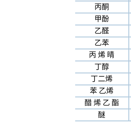
丙酮
甲酚
乙醛
乙苯
丙 烯 晴
丁醇
丁二烯
苯 乙烯
醋 烯 乙 酯
醚