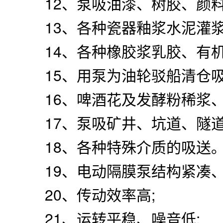
12、泵吸油漆、树胶、颜料
13、各种瓷器釉浆水泥灌浆
14、各种橡胶浆乳胶、有机
15、用泵为油轮驳船清仓吸
16、啤酒花及发酵粉稀浆、
17、泵吸矿井、坑道、隧道
18、各种特殊介质的吸送
19、电动隔膜泵结构紧凑、
20、传动效率高;
21、运转平稳、噪音低;