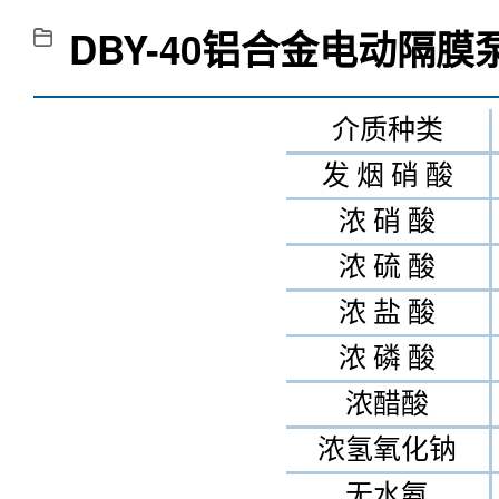
DBY-40铝合金电动隔膜
介质种类
发 烟 硝 酸
浓 硝 酸
浓 硫 酸
浓 盐 酸
浓 磷 酸
浓醋酸
浓氢氧化钠
无水氨