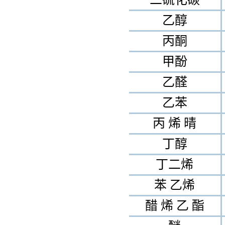
乙醇
丙酮
甲酚
乙醛
乙苯
丙 烯 晴
丁醇
丁二烯
苯 乙烯
醋 烯 乙 酯