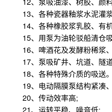
12、泵吸油漆、树胶、颜料
13、各种瓷器釉浆水泥灌浆
14、各种橡胶浆乳胶、有机
15、用泵为油轮驳船清仓吸
16、啤酒花及发酵粉稀浆、
17、泵吸矿井、坑道、隧道
18、各种特殊介质的吸送
19、电动隔膜泵结构紧凑、
20、传动效率高;
21、运转平稳、噪音低;