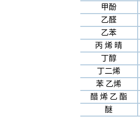
甲酚
乙醛
乙苯
丙 烯 晴
丁醇
丁二烯
苯 乙烯
醋 烯 乙 酯
醚