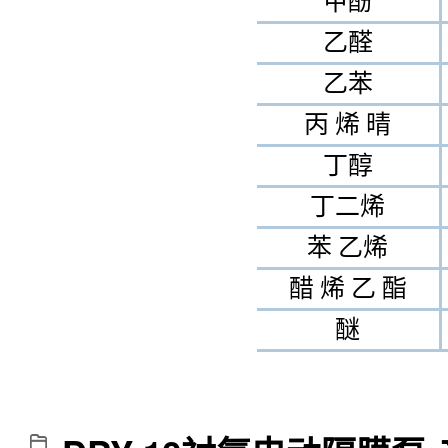
甲酚
乙醛
乙苯
丙 烯 晴
丁醇
丁二烯
苯 乙烯
醋 烯 乙 酯
醚