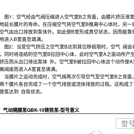
图
1
：空气经由气阀压缩进入空气室
B
之背面，由膜片挤压液
地延长膜片的寿命。在压缩空气将空气室
B
推离中心体时，另一
空气由出口排放到泵体外。如此使
B
室形成真空状态，因而能靠
地进入
B
室直至填满。
图
2
：当受空气挤压之空气室
B
达到其位移极限时，空气
阀会
，同时将连结的空气室
B
拉回中心体，此时空气室
A
之驱动所产
挤压而从出口排出泵体
外。空气室
B
被拉回中心体这个动作使
A
离阀座而进入
A
室直至填满。
膜片之运动完成时，空气阀再次引导空气至空气室
B
之背面
两个膜片各自完成了一个空气排放或流体排放的过程。这构成了
使泵达到
自吸状态。
气动隔膜泵QBK-10铸铁泵-型号意义