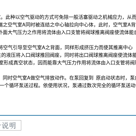
室。此种以空气驱动的方式可免除一般活塞驱动之机械应力，从
端之空气室
A
同时被连结之中心轴拉向中心体，此时，空气室
A
背
外面大气压力之作用将流体由入口支管将阀球推离阀座使流体能
将空气引导至空气室
A
之背面，同样形成挤压力而使其推离中心
生的液压将入口阀球推回阀座，同时将出口阀球推离阀座使流体
室形成真空状态，因而能靠大气压力作用将流体由入口支管将阀
，同时空气室
A
做空气排放动作。在泵回复到
原启动状态时，泵
一个循环泵送过程。依使用状况，泵通过数次完全的循环泵送动