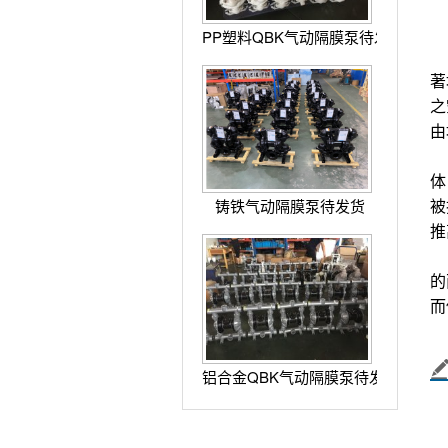
PP塑料QBK气动隔膜泵待发货
著
之
由
体
被
铸铁气动隔膜泵待发货
推
当
的
而
铝合金QBK气动隔膜泵待发货