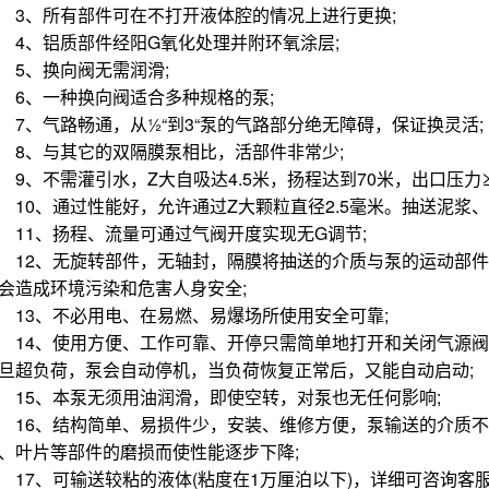
、所有部件可在不打开液体腔的情况上进行更换;
、铝质部件经阳G氧化处理并附环氧涂层;
、换向阀无需润滑;
、一种换向阀适合多种规格的泵;
、气路畅通，从½“到3“泵的气路部分绝无障碍，保证换灵活;
、与其它的双隔膜泵相比，活部件非常少;
、不需灌引水，Z大自吸达4.5米，扬程达到70米，出口压力≥7b
0、通过性能好，允许通过Z大颗粒直径2.5毫米。抽送泥浆、
1、扬程、流量可通过气阀开度实现无G调节;
2、无旋转部件，无轴封，隔膜将抽送的介质与泵的运动部件
会造成环境污染和危害人身安全;
3、不必用电、在易燃、易爆场所使用安全可靠;
4、使用方便、工作可靠、开停只需简单地打开和关闭气源阀
旦超负荷，泵会自动停机，当负荷恢复正常后，又能自动启动;
5、本泵无须用油润滑，即使空转，对泵也无任何影响;
6、结构简单、易损件少，安装、维修方便，泵输送的介质不
、叶片等部件的磨损而使性能逐步下降;
7、可输送较粘的液体(粘度在1万厘泊以下)，详细可咨询客