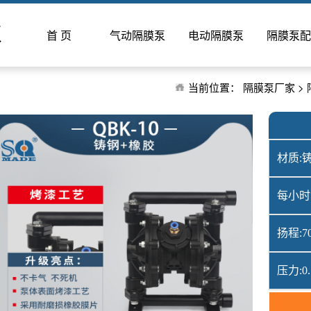
泵
首 页
气动隔膜泵
电动隔膜泵
隔膜泵配
当前位置：
隔膜泵厂家
>
材质:
每小时流
扬程:7
压力:0.