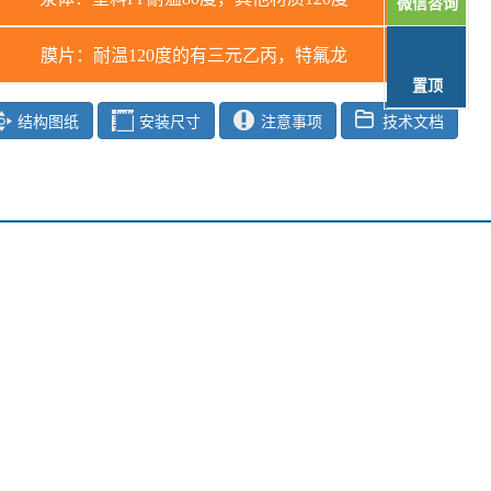
微信咨询
膜片：耐温120度的有三元乙丙，特氟龙
置顶
结构图纸
安装尺寸
注意事项
技术文档