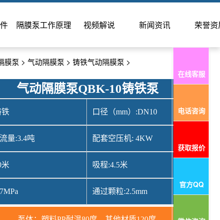
件
隔膜泵工作原理
视频解说
新闻资讯
荣誉资
隔膜泵
>
气动隔膜泵
>
铸铁气动隔膜泵
>
在线客服
气动隔膜泵QBK-10铸铁泵
电话咨询
铸铁
口径（mm）:DN10
量:3.4吨
配套空压机: 4KW
获取报价
0米
吸程:4.5米
官方QQ
7MPa
通过颗粒:2.5mm
泵体：塑料PP耐温80度，其他材质120度