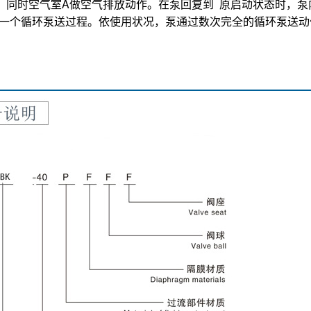
室。此种以空气驱动的方式可免除一般活塞驱动之机械应力，从
端之空气室
A
同时被连结之中心轴拉向中心体，此时，空气室
A
背
外面大气压力之作用将流体由入口支管将阀球推离阀座使流体能
将空气引导至空气室
A
之背面，同样形成挤压力而使其推离中心
生的液压将入口阀球推回阀座，同时将出口阀球推离阀座使流体
室形成真空状态，因而能靠大气压力作用将流体由入口支管将阀
，同时空气室
A
做空气排放动作。在泵回复到
原启动状态时，泵
一个循环泵送过程。依使用状况，泵通过数次完全的循环泵送动