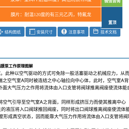
微信咨询
膜片：耐温120度的有三元乙丙，特氟龙
置顶
结构图纸
安装尺寸
注意事项
技术文档