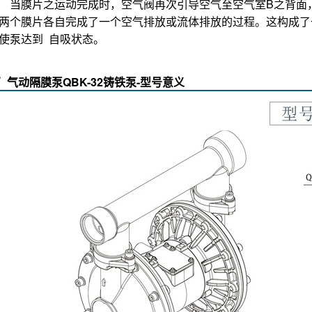
图
1
：空气经由气阀压缩进入空气室
B
之背面，由膜片挤压液
地延长膜片的寿命。在压缩空气将空气室
B
推离中心体时，另一
空气由出口排放到泵体外。如此使
B
室形成真空状态，因而能靠
地进入
B
室直至填满。
图
2
：当受空气挤压之空气室
B
达到其位移极限时，空气
阀会
，同时将连结的空气室
B
拉回中心体，此时空气室
A
之驱动所产
挤压而从出口排出泵体
外。空气室
B
被拉回中心体这个动作使
A
离阀座而进入
A
室直至填满。
膜片之运动完成时，空气阀再次引导空气至空气室
B
之背面
两个膜片各自完成了一个空气排放或流体排放的过程。这构成了
使泵达到
自吸状态。
气动隔膜泵QBK-32铸铁泵-型号意义