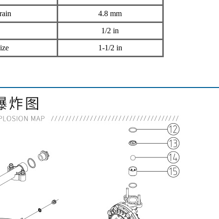
实数据，如有疑问请咨询我们
-32铸铁泵技术参数
re
120psi (0.84MPa,8.4bar)
3
100gpm(378.5lpm,22m
/h)
干抽Dry tap 5.48m
t
湿抽Wet extraction 5.48m
ain
4.8 mm
1/2 in
ize
1-1/2 in