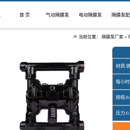
泵
首 页
气动隔膜泵
电动隔膜泵
隔膜泵配
当前位置：
隔膜泵厂家
>
材质:
每小时
扬程:8
压力:0.