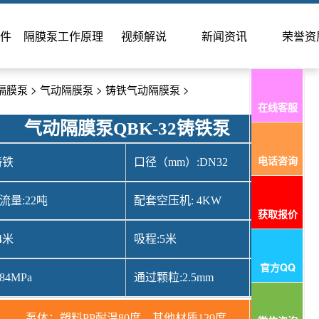
件
隔膜泵工作原理
视频解说
新闻资讯
荣誉资
隔膜泵
>
气动隔膜泵
>
铸铁气动隔膜泵
>
在线客服
气动隔膜泵QBK-32铸铁泵
电话咨询
铸铁
口径（mm）:DN32
流量:22吨
配套空压机: 4KW
获取报价
4米
吸程:5米
官方QQ
84MPa
通过颗粒:2.5mm
泵体：塑料PP耐温80度，其他材质120度