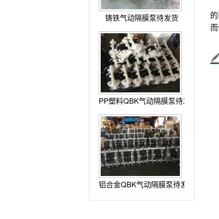
铸铁气动隔膜泵待发货
著
之
由
体
被
PP塑料QBK气动隔膜泵待发货
推
当
的
而
铝合金QBK气动隔膜泵待发货