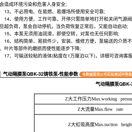
、所有部件可在不打开液体腔的情况上进行更换;
、铝质部件经阳G氧化处理并附环氧涂层;
、换向阀无需润滑;
、一种换向阀适合多种规格的泵;
、气路畅通，从½“到3“泵的气路部分绝无障碍，保证换灵活;
、与其它的双隔膜泵相比，活部件非常少;
、不需灌引水，Z大自吸达5.48米，扬程达到84米，出口压力≥8.
0、通过性能好，允许通过Z大颗粒直径4.8毫米。抽送泥浆、
1、扬程、流量可通过气阀开度实现无G调节;
2、无旋转部件，无轴封，隔膜将抽送的介质与泵的运动部件
会造成环境污染和危害人身安全;
3、不必用电、在易燃、易爆场所使用安全可靠;
4、使用方便、工作可靠、开停只需简单地打开和关闭气源阀
旦超负荷，泵会自动停机，当负荷恢复正常后，又能自动启动;
5、本泵无须用油润滑，即使空转，对泵也无任何影响;
6、结构简单、易损件少，安装、维修方便，泵输送的介质不
、叶片等部件的磨损而使性能逐步下降;
7、可输送较粘的液体(粘度在1万厘泊以下)，详细可咨询客